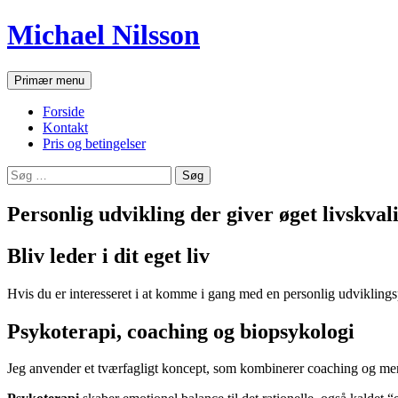
Hop
Michael Nilsson
til
indhold
Søg
Primær menu
Forside
Kontakt
Pris og betingelser
Søg
efter:
Personlig udvikling der giver øget livskval
Bliv leder i dit eget liv
Hvis du er interesseret i at komme i gang med en personlig udviklingsp
Psykoterapi, coaching og biopsykologi
Jeg anvender et tværfagligt koncept, som kombinerer coaching og ment