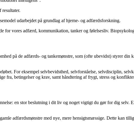
emotionel intelligens”.
resultater.
emodel udarbejdet på grundlag af hjerne- og adfærdsforskning.
e for vores adfærd, kommunikation, tanker og følelsesliv. Biopsykologie
somhed på de adfærds- og tankemønstre, som (ofte ubevidst) styrer din
øbet. For eksempel selvbevidsthed, selvforståelse, selvdisciplin, selvkon
 fra, betingelser og krav, samt håndtering af frygt, stress og konflikter
nelse: en stor beslutning i dit liv og noget vigtigt du gør for dig selv. E
udskifte gamle adfærdsmønstre med nye, mere hensigtsmæssige. Dette kan t