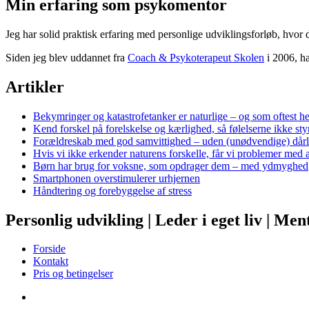
Min erfaring som psykomentor
Jeg har solid praktisk erfaring med personlige udviklingsforløb, hvor 
Siden jeg blev uddannet fra
Coach & Psykoterapeut Skolen
i 2006, ha
Artikler
Bekymringer og katastrofetanker er naturlige – og som oftest h
Kend forskel på forelskelse og kærlighed, så følelserne ikke styr
Forældreskab med god samvittighed – uden (unødvendige) dårli
Hvis vi ikke erkender naturens forskelle, får vi problemer med
Børn har brug for voksne, som opdrager dem – med ydmyghed
Smartphonen overstimulerer urhjernen
Håndtering og forebyggelse af stress
Personlig udvikling | Leder i eget liv | Men
Forside
Kontakt
Pris og betingelser