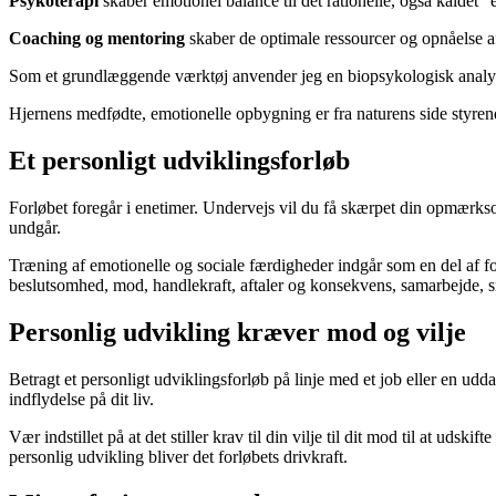
Psykoterapi
skaber emotionel balance til det rationelle, også kaldet “
Coaching og mentoring
skaber de optimale ressourcer og opnåelse af 
Som et grundlæggende værktøj anvender jeg en biopsykologisk analys
Hjernens medfødte, emotionelle opbygning er fra naturens side styrend
Et personligt udviklingsforløb
Forløbet foregår i enetimer. Undervejs vil du få skærpet din opmærk
undgår.
Træning af emotionelle og sociale færdigheder indgår som en del af forl
beslutsomhed, mod, handlekraft, aftaler og konsekvens, samarbejde, sige
Personlig udvikling kræver mod og vilje
Betragt et personligt udviklingsforløb på linje med et job eller en uddan
indflydelse på dit liv.
Vær indstillet på at det stiller krav til din vilje til dit mod til at 
personlig udvikling bliver det forløbets drivkraft.