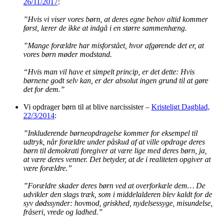
26/11/2017
:
”Hvis vi viser vores børn, at deres egne behov altid kommer
først, lærer de ikke at indgå i en større sammenhæng.
”Mange forældre har misforstået, hvor afgørende det er, at
vores børn møder modstand.
“Hvis man vil have et simpelt princip, er det dette: Hvis
børnene godt selv kan, er der absolut ingen grund til at gøre
det for dem.”
Vi opdrager børn til at blive narcissister –
Kristeligt Dagblad,
22/3/2014
:
”Inkluderende børneopdragelse kommer for eksempel til
udtryk, når forældre under påskud af at ville opdrage deres
børn til demokrati foregiver at være lige med deres børn, ja,
at være deres venner. Det betyder, at de i realiteten opgiver at
være forældre.”
”Forældre skader deres børn ved at overforkæle dem… De
udvikler den slags træk, som i middelalderen blev kaldt for de
syv dødssynder: hovmod, griskhed, nydelsessyge, misundelse,
fråseri, vrede og ladhed.”