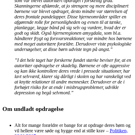
som var blevet autoritært opdraget i forskellig grad.
Skanningerne afslørede, at jo strengere og mere disciplinært
børnene var blevet opdraget, desto mindre var størrelsen af
deres frontale pandelapper. Disse hjerneområder spiller en
afgørende rolle for personligheden og evnen til at tænke,
planlægge, lægge bånd på sig selv og vurdere, hvad der er
godt og skidt. Også hjerneregionen amygdala, som bl.a.
håndterer frygt og forsvarsreaktioner, var mindre hos børnene
med meget autoritære forældre. Derudover viste psykologiske
undersøgelser, at disse børn udviste tegn på angst.”
”I det hele taget har forskerne fundet stærke beviser for, at en
autoritær opdragelse er skadelig. Børnene er ofte aggressive
og kan ikke kontrollere deres vrede i pressede situationer, har
lavt selvværd, klarer sig dårligt i skolen og har vanskeligt ved
at knytte relationer til andre mennesker. Derudover er de i
forhøjet risiko for at ende i misbrugsproblemer, udvikle
depression og begå selvmord.”
Om undladt opdragelse
Alt for mange forældre er bange for at opdrage deres børn og
vil hellere være søde og hygge end at stille krav –
Politiken,