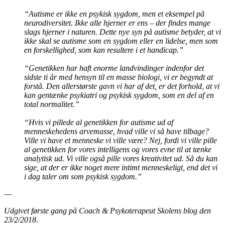
“Autisme er ikke en psykisk sygdom, men et eksempel på
neurodiversitet. Ikke alle hjerner er ens – der findes mange
slags hjerner i naturen. Dette nye syn på autisme betyder, at vi
ikke skal se autisme som en sygdom eller en lidelse, men som
en forskellighed, som kan resultere i et handicap.”
“Genetikken har haft enorme landvindinger indenfor det
sidste ti år med hensyn til en masse biologi, vi er begyndt at
forstå. Den allerstørste gavn vi har af det, er det forhold, at vi
kan gentænke psykiatri og psykisk sygdom, som en del af en
total normalitet.”
“Hvis vi pillede al genetikken for autisme ud af
menneskehedens arvemasse, hvad ville vi så have tilbage?
Ville vi have et menneske vi ville være? Nej, fordi vi ville pille
al genetikken for vores intelligens og vores evne til at tænke
analytisk ud. Vi ville også pille vores kreativitet ud. Så du kan
sige, at der er ikke noget mere intimt menneskeligt, end det vi
i dag taler om som psykisk sygdom.”
—
Udgivet første gang på Coach & Psykoterapeut Skolens blog den
23/2/2018.