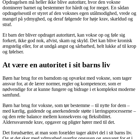
Opdragelsen må heller ikke blive autoritær, hvor den voksne
dominerer barnet og bestemmer for hårdt og for meget. En sådan
opdragelsesstil er styret af den voksnes egen utålmodighed, vrede og
mangel på ydmyghed, og deraf følgende for høje krav, skældud og
straf.
Et barn der bliver opdraget autoritært, kan vokse op og føle sig
forkert, ikke god nok, afvist, skam og skyld. Det kan blive kronisk
ængstelig eller, for at undgå angst og sårbarhed, helt lukke af til krop
og følelser.
At være en autoritet i sit barns liv
Børn har brug for en barndom og opvækst med voksne, som tager
ansvar for, at de lærer normer, regler og kompetencer, som er
nødvendige for at kunne fungere og bidrage i et komplekst moderne
samfund.
Børn har brug for voksne, som tør bestemme – til nytte for dem –
med kærlig, guidende og anerkendende støtte i læringsprocesserne –
og den rette balance mellem konsekvens og fleksibilitet.
Alderssvarende krav, opgaver og pligter hører med til det.
Det forudsætter, at man som forælder tager aktivt del i sit barns liv.
Og at det sker med ydmyghed overfor opgaven og ansvaret for et i