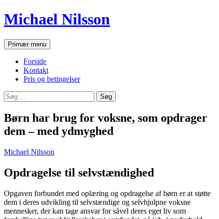
Hop
Michael Nilsson
til
indhold
Søg
Primær menu
Forside
Kontakt
Pris og betingelser
Søg
efter:
Børn har brug for voksne, som opdrager
dem – med ydmyghed
Michael Nilsson
Opdragelse til selvstændighed
Opgaven forbundet med oplæring og opdragelse af børn er at støtte
dem i deres udvikling til selvstændige og selvhjulpne voksne
mennesker, der kan tage ansvar for såvel deres eget liv som