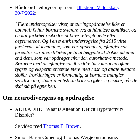
Hårde ord nedbryder hjernen –
Illustreret Videnskab,
30/7/2022
:
”Flere undersøgelser viser, at curlingopdragelse ikke er
optimal; fx har børnene sværere ved at håndtere konflikter, og
de har forhøjet risiko for at blive selvoptagede eller
deprimerede. Og i en svensk undersøgelse fra 2015 viste
forskerne, at teenagere, som var opdraget af eftergivende
forældre, var mere tilbøjelige til at begynde at drikke alkohol
end dem, som var opdraget efter den autoritative metode.
Børnene med de eftergivende forældre blev desuden oftere
rygere og eksperimenterede mere med hash og andre illegale
stoffer. Forklaringen er formentlig, at børnene mangler
selvdisciplin, stiller urealistiske krav og føler sig usikre, når de
skal stå på egne ben.
Om neurodivergens og opdragelse
ADD/ADHD | What Is Attention Deficit Hyperactivity
Disorder?
Se video med
Thomas E. Brown
.
Simon Baron Cohen og Thomas Werge om autisme: