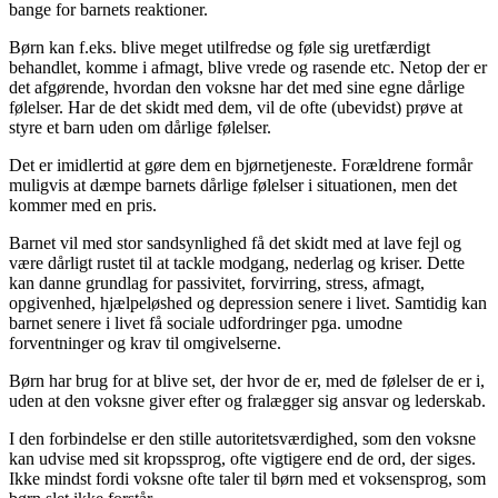
bange for barnets reaktioner.
Børn kan f.eks. blive meget utilfredse og føle sig uretfærdigt
behandlet, komme i afmagt, blive vrede og rasende etc. Netop der er
det afgørende, hvordan den voksne har det med sine egne dårlige
følelser. Har de det skidt med dem, vil de ofte (ubevidst) prøve at
styre et barn uden om dårlige følelser.
Det er imidlertid at gøre dem en bjørnetjeneste. Forældrene formår
muligvis at dæmpe barnets dårlige følelser i situationen, men det
kommer med en pris.
Barnet vil med stor sandsynlighed få det skidt med at lave fejl og
være dårligt rustet til at tackle modgang, nederlag og kriser. Dette
kan danne grundlag for passivitet, forvirring, stress, afmagt,
opgivenhed, hjælpeløshed og depression senere i livet. Samtidig kan
barnet senere i livet få sociale udfordringer pga. umodne
forventninger og krav til omgivelserne.
Børn har brug for at blive set, der hvor de er, med de følelser de er i,
uden at den voksne giver efter og fralægger sig ansvar og lederskab.
I den forbindelse er den stille autoritetsværdighed, som den voksne
kan udvise med sit kropssprog, ofte vigtigere end de ord, der siges.
Ikke mindst fordi voksne ofte taler til børn med et voksensprog, som