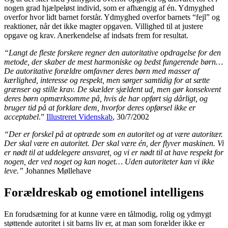
nogen grad hjælpeløst individ, som er afhængig af én. Ydmyghed
overfor hvor lidt barnet forstår. Ydmyghed overfor barnets “fejl” og
reaktioner, når det ikke magter opgaven. Villighed til at justere
opgave og krav. Anerkendelse af indsats frem for resultat.
“Langt de fleste forskere regner den autoritative opdragelse for den
metode, der skaber de mest harmoniske og bedst fungerende børn…
De autoritative forældre omfavner deres børn med masser af
kærlighed, interesse og respekt, men sørger samtidig for at sætte
grænser og stille krav. De skælder sjældent ud, men gør konsekvent
deres børn opmærksomme på, hvis de har opført sig dårligt, og
bruger tid på at forklare dem, hvorfor deres opførsel ikke er
acceptabel
.”
Illustreret Videnskab
, 30/7/2002
“Der er forskel på at optræde som en autoritet og at være autoritær.
Der skal være en autoritet. Der skal være én, der flyver maskinen. Vi
er nødt til at uddelegere ansvaret, og vi er nødt til at have respekt for
nogen, der ved noget og kan noget… Uden autoriteter kan vi ikke
leve.”
Johannes Møllehave
Forældreskab og emotionel intelligens
En forudsætning for at kunne være en tålmodig, rolig og ydmygt
støttende autoritet i sit barns liv er, at man som forælder ikke er