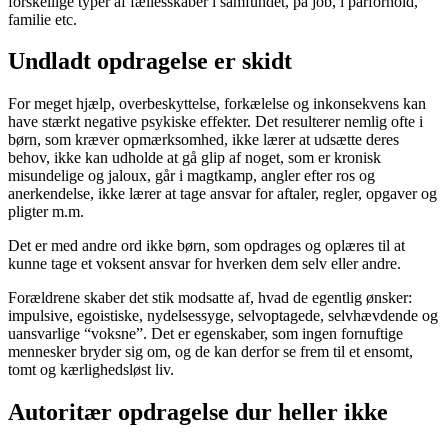
forskellige typer af fællesskaber i samfundet, på job, i parforhold,
familie etc.
Undladt opdragelse er skidt
For meget hjælp, overbeskyttelse, forkælelse og inkonsekvens kan
have stærkt negative psykiske effekter. Det resulterer nemlig ofte i
børn, som kræver opmærksomhed, ikke lærer at udsætte deres
behov, ikke kan udholde at gå glip af noget, som er kronisk
misundelige og jaloux, går i magtkamp, angler efter ros og
anerkendelse, ikke lærer at tage ansvar for aftaler, regler, opgaver og
pligter m.m.
Det er med andre ord ikke børn, som opdrages og oplæres til at
kunne tage et voksent ansvar for hverken dem selv eller andre.
Forældrene skaber det stik modsatte af, hvad de egentlig ønsker:
impulsive, egoistiske, nydelsessyge, selvoptagede, selvhævdende og
uansvarlige “voksne”. Det er egenskaber, som ingen fornuftige
mennesker bryder sig om, og de kan derfor se frem til et ensomt,
tomt og kærlighedsløst liv.
Autoritær opdragelse dur heller ikke