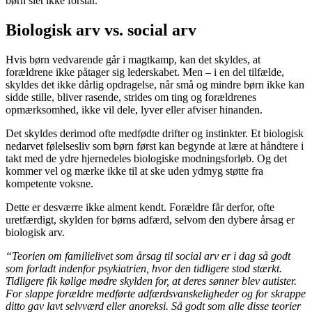
børn slet ikke forstår.
Biologisk arv vs. social arv
Hvis børn vedvarende går i magtkamp, kan det skyldes, at
forældrene ikke påtager sig lederskabet. Men – i en del tilfælde,
skyldes det ikke dårlig opdragelse, når små og mindre børn ikke kan
sidde stille, bliver rasende, strides om ting og forældrenes
opmærksomhed, ikke vil dele, lyver eller afviser hinanden.
Det skyldes derimod ofte medfødte drifter og instinkter. Et biologisk
nedarvet følelsesliv som børn først kan begynde at lære at håndtere i
takt med de ydre hjernedeles biologiske modningsforløb. Og det
kommer vel og mærke ikke til at ske uden ydmyg støtte fra
kompetente voksne.
Dette er desværre ikke alment kendt. Forældre får derfor, ofte
uretfærdigt, skylden for børns adfærd, selvom den dybere årsag er
biologisk arv.
“Teorien om familielivet som årsag til social arv er i dag så godt
som forladt indenfor psykiatrien, hvor den tidligere stod stærkt.
Tidligere fik kølige mødre skylden for, at deres sønner blev autister.
For slappe forældre medførte adfærdsvanskeligheder og for skrappe
ditto gav lavt selvværd eller anoreksi. Så godt som alle disse teorier