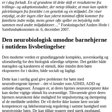
er i dag forladt. En af grundene til dette skift er resultaterne fra
tvillinge- og adoptionsstudier, der netop tillader, at man kan opdele
påvirkningen fra forældre i en genetisk og en miljødel. De viser
entydigt, at der ingen eller kun yderst minimal effekt kommer fra
familiens indre miljø, mens gener ofte spiller en betydelig rolle
sammen med andre miljøfaktorer
…” Forskningschef Anders Hede i
Samfundsøkonomen nr. 6, december 2007.
Den neurobiologisk umodne barnehjerne
i nutidens livsbetingelser
Den moderne verden er grundlæggende kompleks, uoverskuelig og
uforudseelig for den biologisk ufærdige urhjerne. Det gælder både
mængden og karakteren af stimuli, ikke mindst dem børn
eksponeres for i skolen, både socialt og fagligt.
Dette kan i særlig grad give problemer for børn med
neurodivergente hjerner – det vi kender som ADHD, ADD og
autisme diagnoser. Årsagen er, at deres hjernes neuroreceptorer ikke
kan skelne vigtige stimuli fra uvæsentlige. Tilsvarende giver deres
hjerners neurokemi ikke mulighed for impulsstyring og dæmpning
af de medfødte urdrifter. De vil derfor ikke kunne lære sociale
kompetencer og følelsesmæssig regulering i samme hastighed som
neurotypiske børn. De kan tillige reagere med stærk modstand,