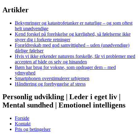
Artikler
Bekymringer og katastrofetanker er naturlige – og som oftest
helt unødvendige
Kend forskel på forelskelse og kærlighed, så følelserne ikke
styrer dig i forkerte retninger
Forældreskab med god samvittighed – uden (unødvendige)
dårlige følelser
Hvis vi ikke erkender naturens forskelle, får vi problemer med
accepten af både os selv og hinanden
Børn har brug for voksne, som opdrager dem – med
ydmyghed
Smartphonen overstimulerer urhjernen
Håndtering og forebyggelse af stress
Personlig udvikling | Leder i eget liv |
Mental sundhed | Emotionel intelligens
Forside
Kontakt
Pris og betingelser